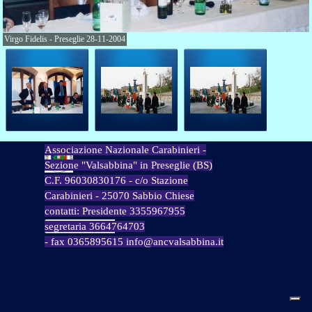
Virgo Fidelis - Preseglie 28-11-2004
Associazione Nazionale Carabinieri -
Sezione "Valsabbina" in Preseglie (BS)
C.F. 96030830176 - c/o Stazione
Carabinieri - 25070 Sabbio Chiese
contatti: Presidente 3355967955
segretaria 3664764703
- fax 0365895615 info@ancvalsabbina.it
Torna ai contenuti